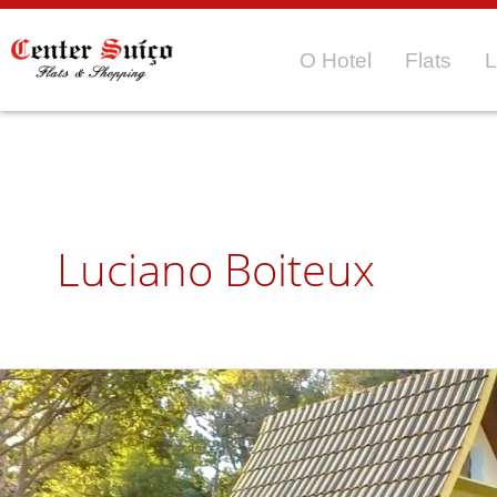
Ir
para
O Hotel
Flats
L
o
conteúdo
Luciano Boiteux
Parque
da
Floresta
Encantada