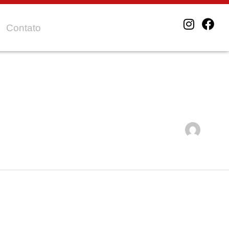
I
F
Contato
n
a
s
c
t
e
a
b
g
o
r
o
a
k
m