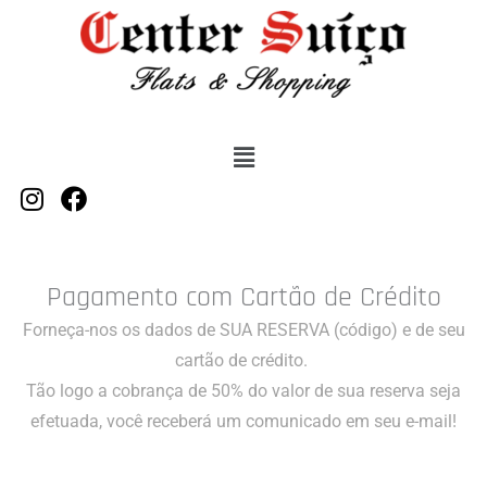
Ir
para
o
conteúdo
Menu
I
F
n
a
s
c
t
e
a
b
Pagamento com Cartão de Crédito
g
o
Forneça-nos os dados de SUA RESERVA (código) e de seu
r
o
cartão de crédito.
a
k
m
Tão logo a cobrança de 50% do valor de sua reserva seja
efetuada, você receberá um comunicado em seu e-mail!