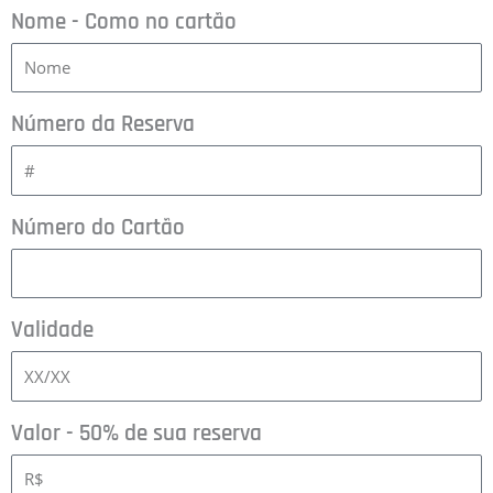
Nome - Como no cartão
Número da Reserva
Número do Cartão
Necessário
Validade
Esses cookies
não são
opcionais. Eles
são
Valor - 50% de sua reserva
necessários
para o
funcionamento