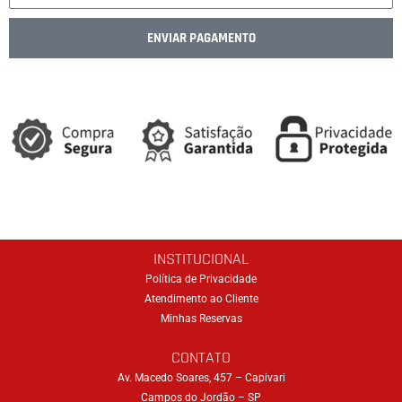
do site.
ENVIAR PAGAMENTO
Estatísticas
Para que
possamos
melhorar a
funcionalidade
e a estrutura
do site, com
base em
como o site é
usado.
INSTITUCIONAL
Política de Privacidade
Atendimento ao Cliente
Experiência
Minhas Reservas
Para que o
CONTATO
nosso site
tenha o melhor
Av. Macedo Soares, 457 – Capivari
desempenho
Campos do Jordão – SP