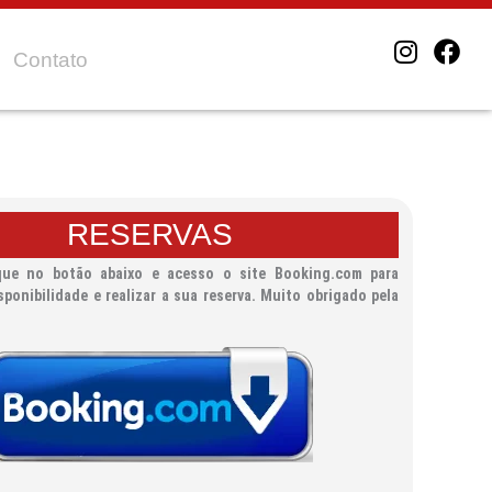
I
F
Contato
n
a
s
c
t
e
a
b
g
o
r
o
a
k
RESERVAS
m
que no botão abaixo e acesso o site Booking.com para
sponibilidade e realizar a sua reserva. Muito obrigado pela