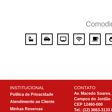
nosso site
tenha o melhor
desempenho
possível
Comodi
durante a sua
visita. Se você
recusar esses
cookies,
algumas
funcionalidades
desaparecerão
do site.
Marketing
INSTITUCIONAL
CONTATO
Ao compartilhar
Av. Macedo Soares, 
Política de Privacidade
seus interesses
Campos do Jordão 
e
Atendimento ao Cliente
CEP 12460-000
comportamento
Minhas Reservas
Tel.:
(12) 3663-3133