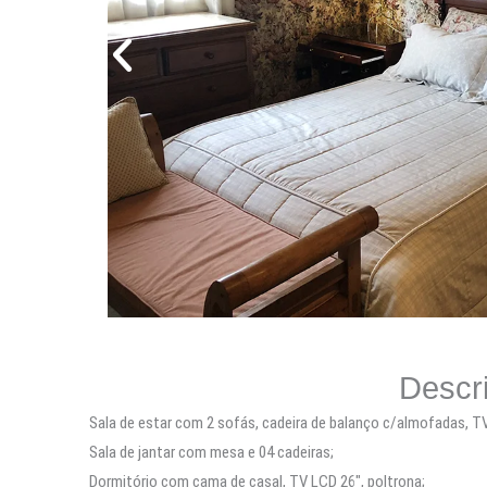
Necessário
Descr
Esses cookies
Sala de estar com 2 sofás, cadeira de balanço c/almofadas, T
não são
opcionais. Eles
Sala de jantar com mesa e 04 cadeiras;
são
Dormitório com cama de casal, TV LCD 26″, poltrona;