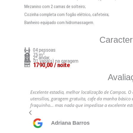
necessários
Mezanino com 2 camas de solteiro;
para o
Cozinha completa com fogão elétrico, cafeteira;
funcionamento
Banheiro equipado com hidromassagem.
do site.
Caracter
Estatísticas
04 pessoas
Para que
2
75 m
2º andar
possamos
01 vaga(s) na garagem
1790,00 / noite
melhorar a
funcionalidade
Avalia
e a estrutura
do site, com
Excelente estadia, melhor localização de Campos. 
base em como
utensílios, garagem gratuita, cafe da manha básico 
o site é usado.
fraquinho... mas nada que impedisse a excelente estad
Anterior
Experiência
Adriana Barros
Para que o