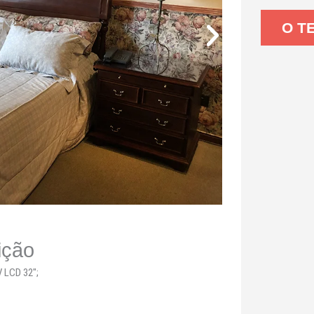
O T
ição
V LCD 32″;