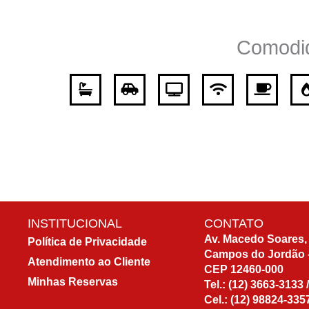
nosso site
tenha o melhor
desempenho
Comodi
possível
durante a sua
visita. Se você
recusar esses
cookies,
algumas
funcionalidades
desaparecerão
do site.
INSTITUCIONAL
CONTATO
Marketing
Av. Macedo Soares, 
Política de Privacidade
Ao compartilhar
Campos do Jordão 
seus interesses
Atendimento ao Cliente
CEP 12460-000
e
Minhas Reservas
Tel.:
(12) 3663-3133
comportamento
Cel.:
(12) 98824-335