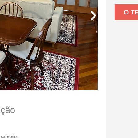
O T
ição
cafeteira;