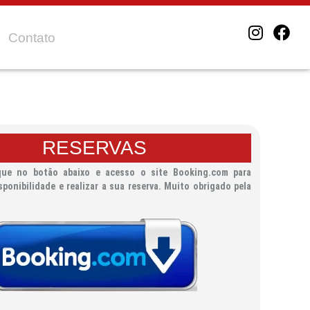
I
F
Contato
n
a
s
c
t
e
a
b
g
o
r
o
a
k
RESERVAS
m
que no botão abaixo e acesso o site Booking.com para
sponibilidade e realizar a sua reserva. Muito obrigado pela