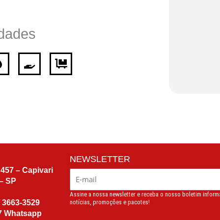
dades
NEWSLETTER
457 – Capivari
– SP
Assine a nossa newsletter e receba o nosso boletim infor
/
3663-3529
notícias, promoções e pacotes!
7
Whatsapp