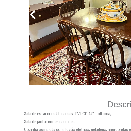
Necessário
Descr
Esses cookies
Sala de estar com 2 bicamas, TV LCD 42″, poltrona;
não são
opcionais. Eles
Sala de jantar com 6 cadeiras;
são
Cozinha completa com fogão elétrico, geladeira, microondas e 