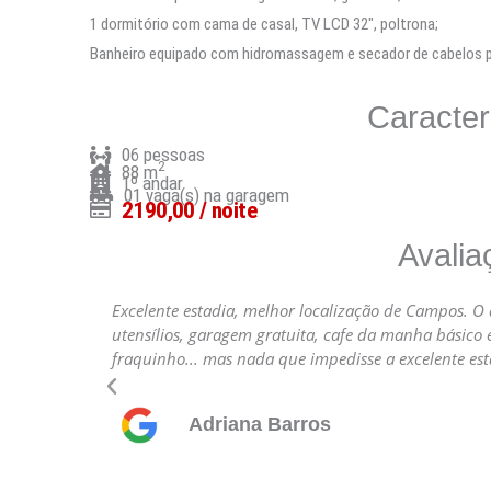
necessários
1 dormitório com cama de casal, TV LCD 32″, poltrona;
para o
Banheiro equipado com hidromassagem e secador de cabelos pr
funcionamento
do site.
Caracter
06 pessoas
Estatísticas
2
88 m
1º andar
Para que
01 vaga(s) na garagem
2190,00 / noite
possamos
melhorar a
Avalia
funcionalidade
e a estrutura
Excelente estadia, melhor localização de Campos. 
do site, com
utensílios, garagem gratuita, cafe da manha básico 
base em como
fraquinho... mas nada que impedisse a excelente estad
o site é usado.
Anterior
Adriana Barros
Experiência
Para que o