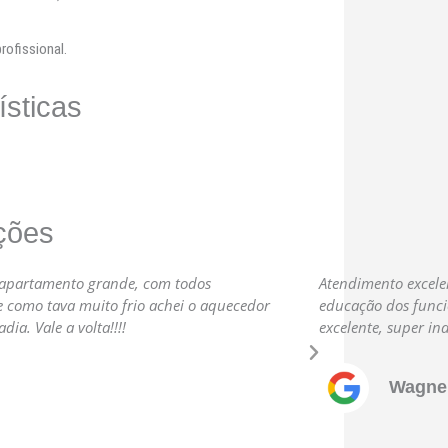
ofissional.
ísticas
ções
O apartamento grande, com todos
Atendimento excelen
e como tava muito frio achei o aquecedor
educação dos funci
ia. Vale a volta!!!!
excelente, super ind
Próximo
Wagner